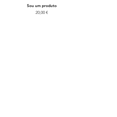
Sou um produto
Preço
20,00 €
Sou um produto
Preço
20,00 €