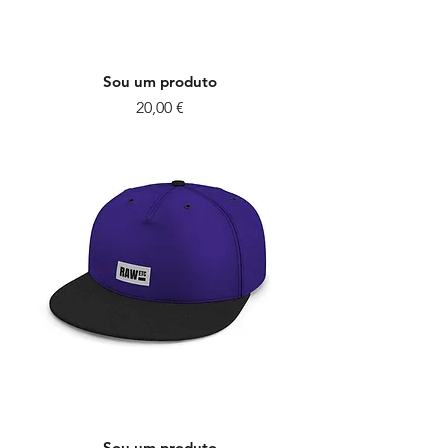
Sou um produto
Preço
20,00 €
Sou um produto