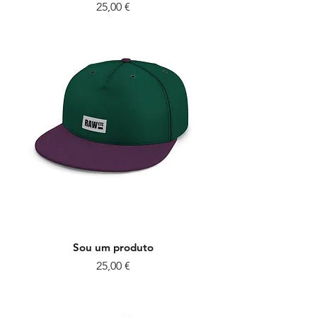
Preço
25,00 €
Sou um produto
Preço
25,00 €