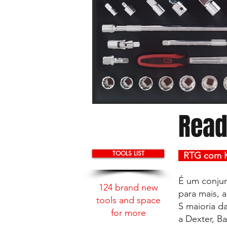
Read
TOOLS LIST
RTG com K
É um conju
124 brand new
para mais, 
tools
and space
S maioria d
for more
a Dexter, B